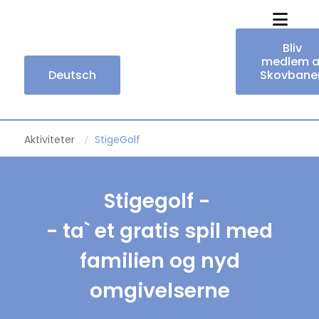
Bliv
medlem a
Deutsch
Skovbane
Aktiviteter
StigeGolf
/
Stigegolf -
- ta` et gratis spil med
familien og nyd
omgivelserne