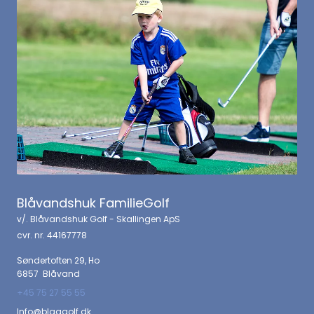
Blåvandshuk FamilieGolf
v/. Blåvandshuk Golf - Skallingen ApS
cvr. nr. 44167778
Søndertoften 29, Ho
6857 Blåvand
+45 75 27 55 55
Info@blaagolf.dk