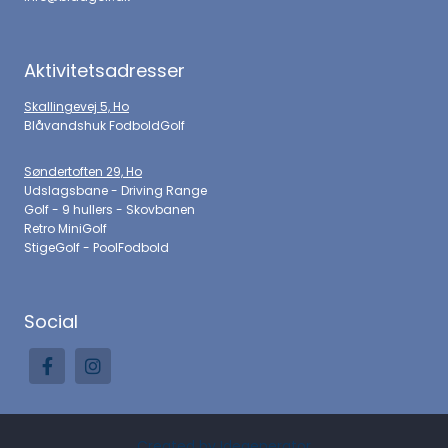
Aktivitetsadresser
Skallingevej 5, Ho
Blåvandshuk FodboldGolf
Søndertoften 29, Ho
Udslagsbane - Driving Range
Golf - 9 hullers - Skovbanen
Retro MiniGolf
StigeGolf - PoolFodbold
Social
Created by Idegenerator